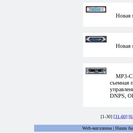
Новая мо
Новая мо
MP3-CD-
съемная 
управлен
DNPS, OE
[1-30]
[31-60]
[6
Web-магазины
|
Наши б