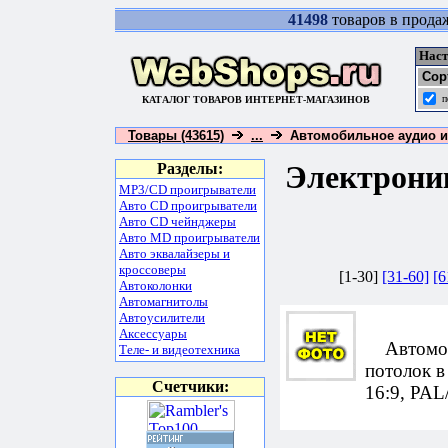
41498
товаров в прода
Наст
Сор
п
КАТАЛОГ ТОВАРОВ ИНТЕРНЕТ-МАГАЗИНОВ
Товары (43615)
...
Автомобильное аудио и 
Электрони
Разделы:
MP3/CD проигрыватели
Авто CD проигрыватели
Авто CD чейнджеры
Авто MD проигрыватели
Авто эквалайзеры и
кроссоверы
[1-30]
[31-60]
[6
Автоколонки
Автомагнитолы
Автоусилители
Аксессуары
Автомоби
Теле- и видеотехника
потолок в
Счетчики:
16:9, PAL