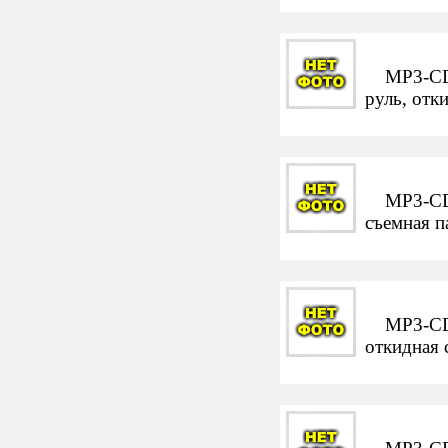
MP3-CD-а
руль, отк
MP3-CD-а
съемная п
MP3-CD-а
откидная 