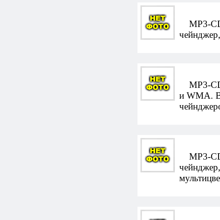
MP3-CD-а
чейнджер,
MP3-CD-а
и WMA. В
чейнджеро
MP3-CD-а
чейнджер,
мультицве