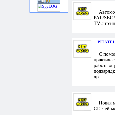
Автомоби
PAL/SECAM
TV-антенн
PITATEL 
С помощь
практичес
работающу
подзарядк
др.
Новая мо
CD-чейнжд