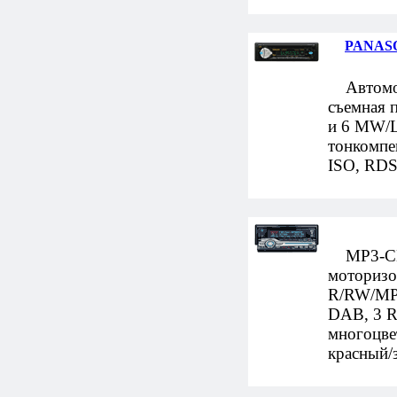
PANASO
Автомоб
съемная 
и 6 MW/L
тонкомпе
ISO, RDS
MP3-CD-
моторизо
R/RW/MP
DAB, 3 R
многоцве
красный/