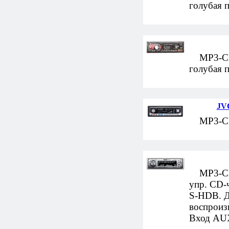
голубая 
MP3-CD-а
голубая 
JV
MP3-CD-
MP3-CD-а
упр. CD-
S-HDB. Д
воспроиз
Вход AUX