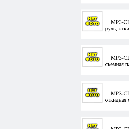
MP3-CD-а
руль, отк
MP3-CD-а
съемная п
MP3-CD-а
откидная 