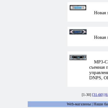
Новая мо
Новая мо
MP3-CD-
съемная 
управлен
DNPS, OE
[1-30]
[31-60]
[6
Web-магазины
|
Наши б