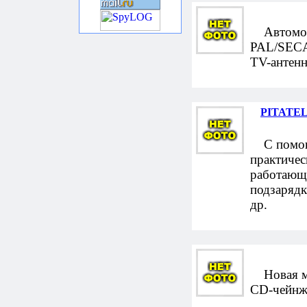
Автомоби
PAL/SECAM
TV-антенн
PITATEL 
С помощь
практичес
работающу
подзарядк
др.
Новая мо
CD-чейнжд