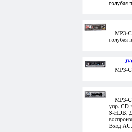
голубая 
MP3-CD-а
голубая 
JV
MP3-CD-
MP3-CD-а
упр. CD-
S-HDB. Д
воспроиз
Вход AUX