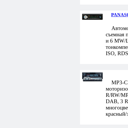
PANASO
Автомоб
съемная 
и 6 MW/L
тонкомпе
ISO, RDS
MP3-CD-
моторизо
R/RW/MP
DAB, 3 R
многоцве
красный/