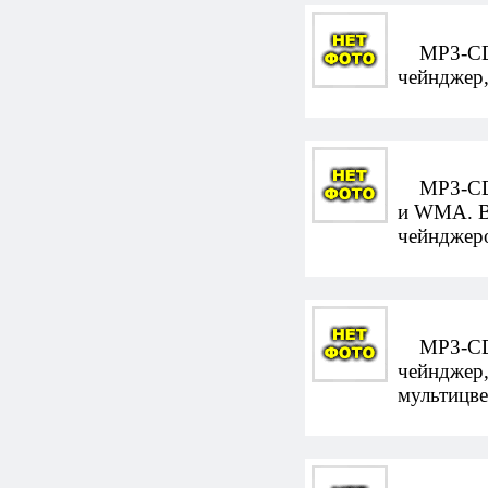
MP3-CD-а
чейнджер,
MP3-CD-а
и WMA. В
чейнджеро
MP3-CD-а
чейнджер,
мультицве