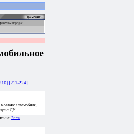
фавитном порядке
мобильное
210]
[211-224]
 салоне автомобиля,
 пульт ДУ
ить на:
Porta