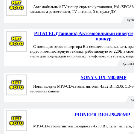
Автомобильный TV-тюнер скрытой установки, PAL/SECAM, 
канальным разнесением, TV-антенна, 5 м, пульт ДУ
куп
PITATEL (Тайвань) Автомобильный инвертер:
прикур
С помощью этого инвертора Вы сможете использовать пра
видео и компьютерную технику, работающую от 220В в своем
числе для подзарядки мобильных телефонов, ноутбуков, виде
купить
SONY CDX-M850MP
Новая модель MP3-CD-автомагнитолы, 4х52 Вт, RDS, CD-че
несъемная панель
к
PIONEER DEH-P8450MP
MP3-CD-автомагнитола, мощность 4х50 Вт, пульт на руль, 