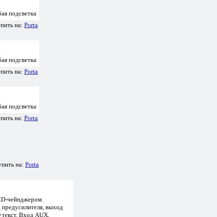
ая подсветка
упить на:
Porta
ая подсветка
упить на:
Porta
ая подсветка
упить на:
Porta
упить на:
Porta
CD-чейнджером.
 предусилителя, выход
 текст, Вход AUX,