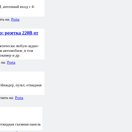
антенный вход с 4-
ить на:
Porta
 розетка 220В от
ктически любую аудио-
 автомобиле, в том
окамер и др.
 на:
Porta
йнждер, пульт, откидная
упить на:
Porta
откидная съемная панель