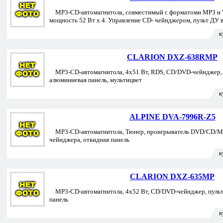
MP3-CD-автомагнитола, совместимый с форматоми MP3 и
мощность 52 Вт х 4. Управление CD- чейнджером, пульт ДУ в
к
CLARION DXZ-638RMP
MP3-CD-автомагнитола, 4х51 Вт, RDS, CD/DVD-чейнджер, п
алюминиевая панель, мультицвет
к
ALPINE DVA-7996R-Z5
MP3-CD-автомагнитола, Тюнер, проигрыватель DVD/CD/MP
чейнджера, откидная панель
к
CLARION DXZ-635MP
MP3-CD-автомагнитола, 4х52 Вт, CD/DVD-чейнджер, пульт
панель
к