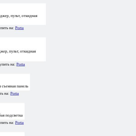
жер, пульт, откидная
упить на:
Porta
ер, пульт, откидная
упить на:
Porta
 съемная панель
ть на:
Porta
ая подсветка
упить на:
Porta