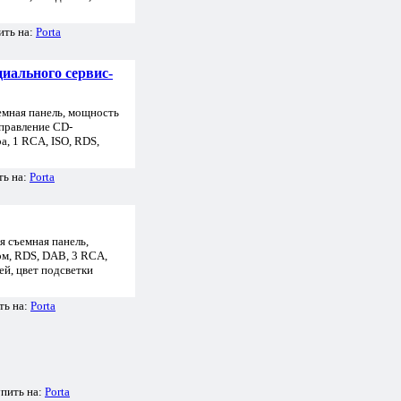
ить на:
Porta
ального сервис-
мная панель, мощность
правление CD-
а, 1 RCA, ISO, RDS,
ть на:
Porta
 съемная панель,
, RDS, DAB, 3 RCA,
й, цвет подсветки
ть на:
Porta
упить на:
Porta