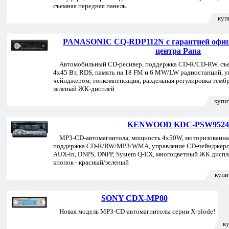
съемная передняя панель.
куп
PANASONIC CQ-RDP112N с гарантией офици
центра Pana
Автомобильный CD-ресивер, поддержка CD-R/CD-RW, съе
4х45 Вт, RDS, память на 18 FM и 6 MW/LW радиостанций, у
чейнджером, тонкомпенсация, раздельная регулировка тембр
зеленый ЖК-дисплей
купи
KENWOOD KDC-PSW9524
MP3-CD-автомагнитола, мощность 4x50W, моторизованная
поддержка CD-R/RW/MP3/WMA, управление CD-чейнджером
AUX-in, DNPS, DNPP, System Q-EX, многоцветный ЖК диспле
кнопок - красный/зеленый
купи
SONY CDX-MP80
Новая модель MP3-CD-автомагнитолы серии X-plode!
к