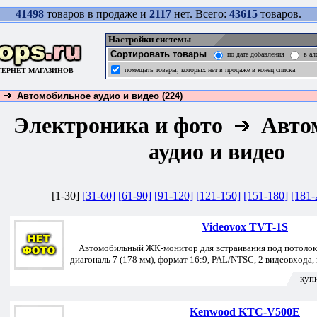
41498
товаров в продаже и
2117
нет. Всего:
43615
товаров.
Настройки системы
Сортировать товары
по дате добавления
в ал
помещать товары, которых нет в продаже в конец списка
ТЕРНЕТ-МАГАЗИНОВ
Автомобильное аудио и видео (224)
Электроника и фото
Авто
аудио и видео
[1-30]
[31-60]
[61-90]
[91-120]
[121-150]
[151-180]
[181-
Videovox TVT-1S
Автомобильный ЖК-монитор для встраивания под потолок в
диагональ 7 (178 мм), формат 16:9, PAL/NTSC, 2 видеовхода,
куп
Kenwood KTC-V500E