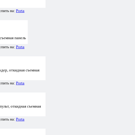
упить на:
Porta
съемная панель
упить на:
Porta
дер, откидная съемная
упить на:
Porta
ульт, откидная съемная
упить на:
Porta