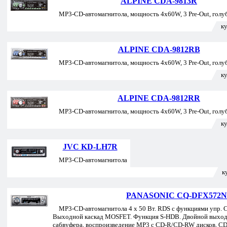
ALPINE CDA-9813R
MP3-CD-автомагнитола, мощность 4x60W, 3 Pre-Out, голуб
к
ALPINE CDA-9812RB
MP3-CD-автомагнитола, мощность 4x60W, 3 Pre-Out, голуб
к
ALPINE CDA-9812RR
MP3-CD-автомагнитола, мощность 4x60W, 3 Pre-Out, голуб
к
JVC KD-LH7R
MP3-CD-автомагнитола
к
PANASONIC CQ-DFX572N
MP3-CD-автомагнитола 4 х 50 Вт. RDS с функциями упр. 
Выходной каскад MOSFET. Функция S-HDB. Двойной выход
сабвуфера, воспроизведение MP3 с CD-R/CD-RW дисков, CD